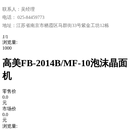
联系人：吴经理
电话： 025-84459773
地址：江苏省南京市栖霞区马群街33号紫金工坊12栋
1
/
1
浏览量:
1000
高美FB-2014B/MF-10泡沫晶面
机
零售价
0.0
元
市场价
0.0
元
浏览量: