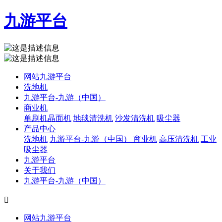
九游平台
网站九游平台
洗地机
九游平台-九游（中国）
商业机
单刷机晶面机
地毯清洗机
沙发清洗机
吸尘器
产品中心
洗地机
九游平台-九游（中国）
商业机
高压清洗机
工业
吸尘器
九游平台
关于我们
九游平台-九游（中国）

网站九游平台