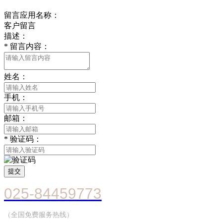
留言应用名称：
客户留言
描述：
*
留言内容：
姓名：
手机：
邮箱：
*
验证码：
提交
025-84459773
（全国免费服务热线）