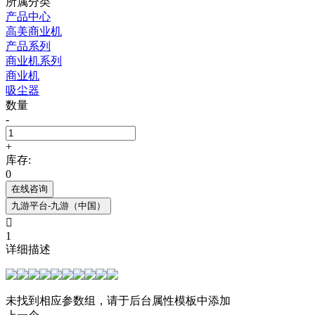
所属分类
产品中心
高美商业机
产品系列
商业机系列
商业机
吸尘器
数量
-
+
库存:
0
在线咨询
九游平台-九游（中国）

1
详细描述
未找到相应参数组，请于后台属性模板中添加