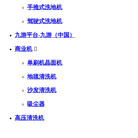
手推式洗地机
驾驶式洗地机
九游平台-九游（中国）
商业机

单刷机晶面机
地毯清洗机
沙发清洗机
吸尘器
高压清洗机
联系方式