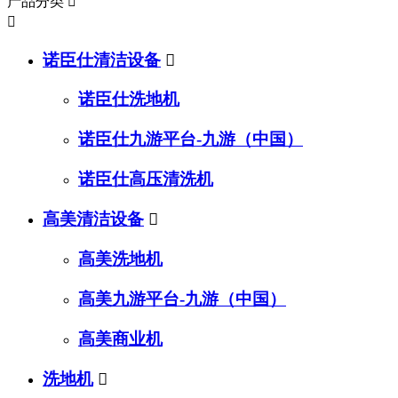
产品分类


诺臣仕清洁设备

诺臣仕洗地机
诺臣仕九游平台-九游（中国）
诺臣仕高压清洗机
高美清洁设备

高美洗地机
高美九游平台-九游（中国）
高美商业机
洗地机
