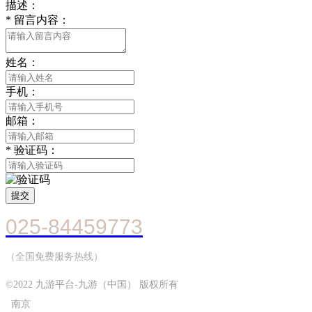
描述：
*
留言内容：
姓名：
手机：
邮箱：
*
验证码：
提交
025-84459773
（全国免费服务热线）
©2022 九游平台-九游（中国） 版权所有
南京